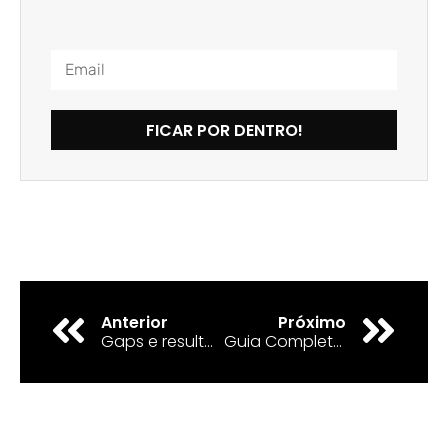
FICAR POR DENTRO!
Anterior
Próximo
Gaps e resultados: Como melhorar o tráfego pago
Guia Completo de LinkedIn Ads para B2B