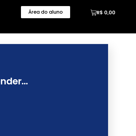
Área do aluno
R$
0,00
ender…