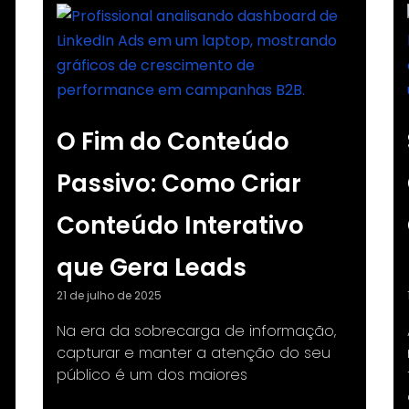
O Fim do Conteúdo
Passivo: Como Criar
Conteúdo Interativo
que Gera Leads
21 de julho de 2025
Na era da sobrecarga de informação,
e
capturar e manter a atenção do seu
público é um dos maiores