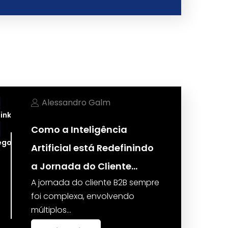
Alessandro Galm
LinkedIn
Como a Inteligência
fego Pago
Artificial está Redefinindo
a Jornada do Cliente…
A jornada do cliente B2B sempre
foi complexa, envolvendo
múltiplos…