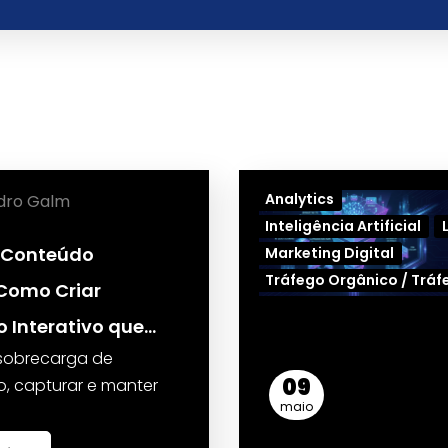
Analytics
dro Galm
Inteligência Artificial
 Conteúdo
Marketing Digital
Tráfego Orgânico / Trá
 Como Criar
 Interativo que…
 sobrecarga de
09
, capturar e manter
maio