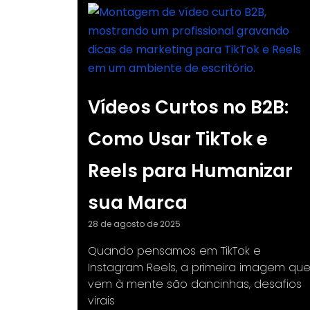
Vídeos Curtos no B2B:
Como Usar TikTok e
Reels para Humanizar
sua Marca
28 de agosto de 2025
Quando pensamos em TikTok e
Instagram Reels, a primeira imagem qu
vem à mente são dancinhas, desafios
virais