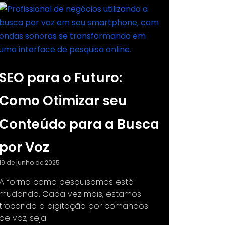
SEO para o Futuro:
Como Otimizar seu
Conteúdo para a Busca
por Voz
19 de junho de 2025
A forma como pesquisamos está
mudando. Cada vez mais, estamos
trocando a digitação por comandos
de voz, seja