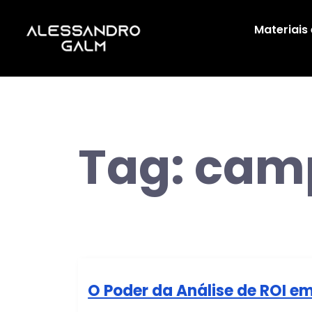
Materiais
Tag:
cam
O Poder da Análise de ROI e