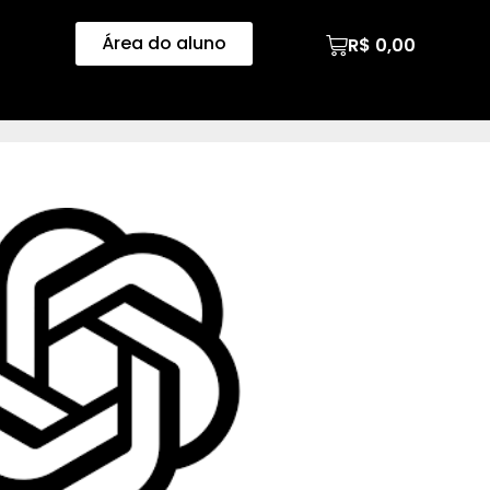
Área do aluno
R$
0,00